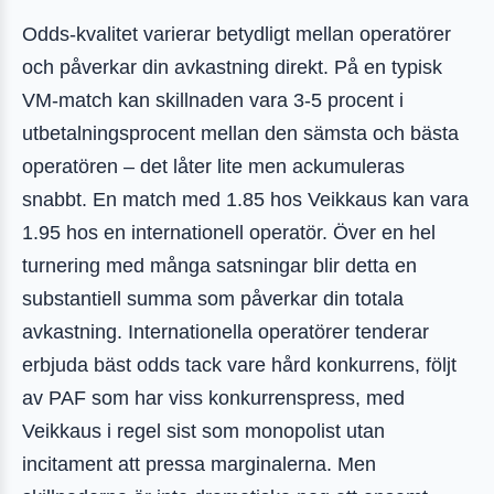
Odds-kvalitet varierar betydligt mellan operatörer
och påverkar din avkastning direkt. På en typisk
VM-match kan skillnaden vara 3-5 procent i
utbetalningsprocent mellan den sämsta och bästa
operatören – det låter lite men ackumuleras
snabbt. En match med 1.85 hos Veikkaus kan vara
1.95 hos en internationell operatör. Över en hel
turnering med många satsningar blir detta en
substantiell summa som påverkar din totala
avkastning. Internationella operatörer tenderar
erbjuda bäst odds tack vare hård konkurrens, följt
av PAF som har viss konkurrenspress, med
Veikkaus i regel sist som monopolist utan
incitament att pressa marginalerna. Men