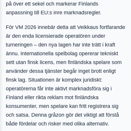
på över ett sekel och markerar Finlands
anpassning till EU:s inre marknadsregler.
För VM 2026 innebär detta att Veikkaus fortfarande
är den enda licensierade operatören under
turneringen – den nya lagen har inte trätt i kraft
ännu. Internationella spelbolag opererar tekniskt
sett utan finsk licens, men finländska spelare som
använder dessa tjänster begår inget brott enligt
finsk lag. Situationen är komplex juridiskt:
operatörerna får inte aktivt marknadsföra sig i
Finland eller rikta reklam mot finländska
konsumenter, men spelare kan fritt registrera sig
och satsa. Denna gråzon gör det viktigt att förstå
både fördelar och risker med olika alternativ.