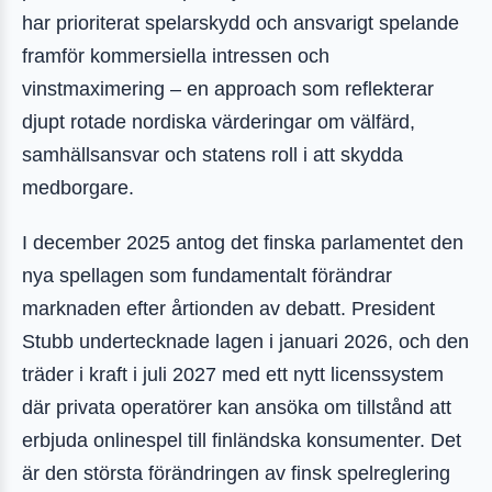
har prioriterat spelarskydd och ansvarigt spelande
framför kommersiella intressen och
vinstmaximering – en approach som reflekterar
djupt rotade nordiska värderingar om välfärd,
samhällsansvar och statens roll i att skydda
medborgare.
I december 2025 antog det finska parlamentet den
nya spellagen som fundamentalt förändrar
marknaden efter årtionden av debatt. President
Stubb undertecknade lagen i januari 2026, och den
träder i kraft i juli 2027 med ett nytt licenssystem
där privata operatörer kan ansöka om tillstånd att
erbjuda onlinespel till finländska konsumenter. Det
är den största förändringen av finsk spelreglering