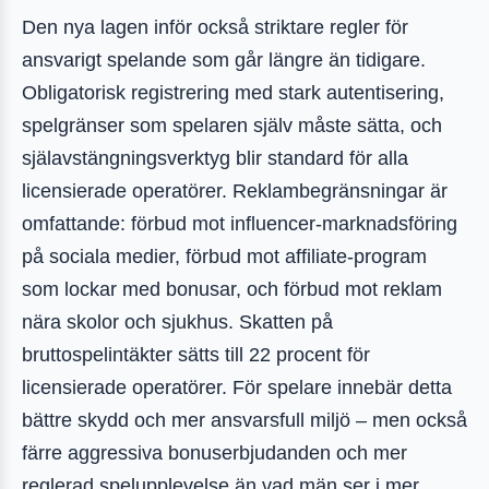
Den nya lagen inför också striktare regler för
ansvarigt spelande som går längre än tidigare.
Obligatorisk registrering med stark autentisering,
spelgränser som spelaren själv måste sätta, och
själavstängningsverktyg blir standard för alla
licensierade operatörer. Reklambegränsningar är
omfattande: förbud mot influencer-marknadsföring
på sociala medier, förbud mot affiliate-program
som lockar med bonusar, och förbud mot reklam
nära skolor och sjukhus. Skatten på
bruttospelintäkter sätts till 22 procent för
licensierade operatörer. För spelare innebär detta
bättre skydd och mer ansvarsfull miljö – men också
färre aggressiva bonuserbjudanden och mer
reglerad spelupplevelse än vad män ser i mer