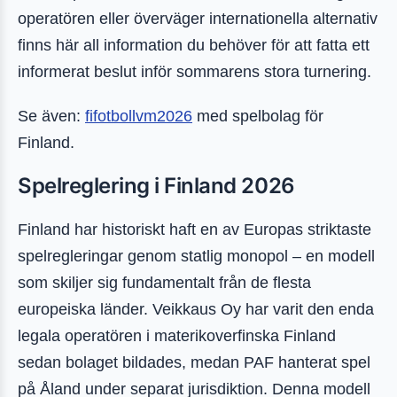
operatören eller överväger internationella alternativ
finns här all information du behöver för att fatta ett
informerat beslut inför sommarens stora turnering.
Se även:
fifotbollvm2026
med spelbolag för
Finland.
Spelreglering i Finland 2026
Finland har historiskt haft en av Europas striktaste
spelregleringar genom statlig monopol – en modell
som skiljer sig fundamentalt från de flesta
europeiska länder. Veikkaus Oy har varit den enda
legala operatören i materikoverfinska Finland
sedan bolaget bildades, medan PAF hanterat spel
på Åland under separat jurisdiktion. Denna modell