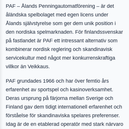
PAF – Ålands Penningautomatförening – är det
åländska spelbolaget med egen licens under
Ålands självstyrelse som ger dem unik position i
den nordiska spelmarknaden. För finlandssvenskar
på fastlandet är PAF ett intressant alternativ som
kombinerar nordisk reglering och skandinavisk
servicekultur med något mer konkurrenskraftiga
villkor än Veikkaus.
PAF grundades 1966 och har över femtio års
erfarenhet av sportspel och kasinoverksamhet.
Deras ursprung på färjorna mellan Sverige och
Finland gav dem tidigt internationell erfarenhet och
förståelse för skandinaviska spelares preferenser.
Idag är de en etablerad operatör med stark närvaro