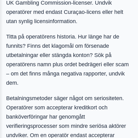
UK Gambling Commission-licenser. Undvik
operatörer med endast Curaçao-licens eller helt
utan synlig licensinformation.
Titta på operatörens historia. Hur länge har de
funnits? Finns det klagomål om försenade
utbetalningar eller stängda konton? Sök på
operatörens namn plus ordet bedrägeri eller scam
– om det finns många negativa rapporter, undvik
dem.
Betalningsmetoder säger något om seriositeten.
Operatörer som accepterar kreditkort och
banköverföringar har genomgått
verifieringsprocesser som mindre seriösa aktörer
undviker. Om en operatör endast accepterar