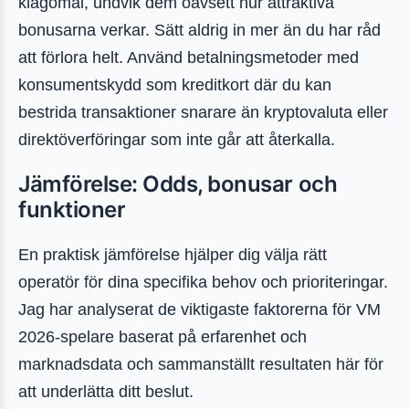
klagomål, undvik dem oavsett hur attraktiva
bonusarna verkar. Sätt aldrig in mer än du har råd
att förlora helt. Använd betalningsmetoder med
konsumentskydd som kreditkort där du kan
bestrida transaktioner snarare än kryptovaluta eller
direktöverföringar som inte går att återkalla.
Jämförelse: Odds, bonusar och
funktioner
En praktisk jämförelse hjälper dig välja rätt
operatör för dina specifika behov och prioriteringar.
Jag har analyserat de viktigaste faktorerna för VM
2026-spelare baserat på erfarenhet och
marknadsdata och sammanställt resultaten här för
att underlätta ditt beslut.