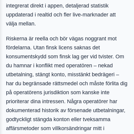
integrerat direkt i appen, detaljerad statistik
uppdaterad i realtid och fler live-marknader att
välja mellan.
Riskerna är reella och bör vägas noggrant mot
fördelarna. Utan finsk licens saknas det
konsumentskydd som finsk lag ger vid tvister. Om
du hamnar i konflikt med operatören – nekad
utbetalning, stängt konto, misstänkt bedrägeri –
har du begränsade rättsmedel och måste förlita dig
på operatörens jurisdiktion som kanske inte
prioriterar dina intressen. Några operatörer har
dokumenterad historik av försenade utbetalningar,
godtyckligt stängda konton eller tveksamma
affärsmetoder som villkorsändringar mitt i