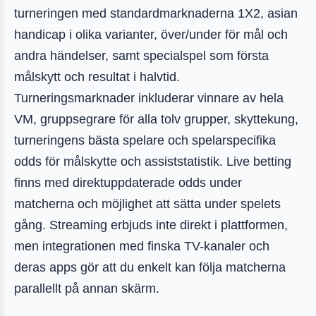
turneringen med standardmarknaderna 1X2, asian
handicap i olika varianter, över/under för mål och
andra händelser, samt specialspel som första
målskytt och resultat i halvtid.
Turneringsmarknader inkluderar vinnare av hela
VM, gruppsegrare för alla tolv grupper, skyttekung,
turneringens bästa spelare och spelarspecifika
odds för målskytte och assiststatistik. Live betting
finns med direktuppdaterade odds under
matcherna och möjlighet att sätta under spelets
gång. Streaming erbjuds inte direkt i plattformen,
men integrationen med finska TV-kanaler och
deras apps gör att du enkelt kan följa matcherna
parallellt på annan skärm.