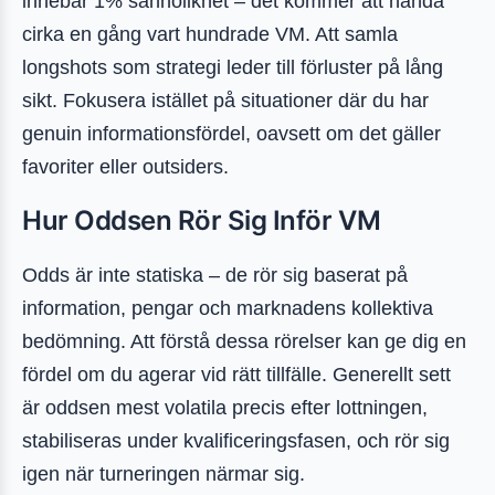
innebär 1% sannolikhet – det kommer att hända
cirka en gång vart hundrade VM. Att samla
longshots som strategi leder till förluster på lång
sikt. Fokusera istället på situationer där du har
genuin informationsfördel, oavsett om det gäller
favoriter eller outsiders.
Hur Oddsen Rör Sig Inför VM
Odds är inte statiska – de rör sig baserat på
information, pengar och marknadens kollektiva
bedömning. Att förstå dessa rörelser kan ge dig en
fördel om du agerar vid rätt tillfälle. Generellt sett
är oddsen mest volatila precis efter lottningen,
stabiliseras under kvalificeringsfasen, och rör sig
igen när turneringen närmar sig.