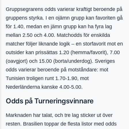
Gruppsegrarens odds varierar kraftigt beroende på
gruppens styrka. I en ojämn grupp kan favoriten gå
för 1.40, medan en jämn grupp kan ha fyra lag
mellan 2.50 och 4.00. Matchodds för enskilda
matcher följer liknande logik – en storfavorit mot en
outsider kan prissättas 1.20 (hemma/favorit), 7.00
(oavgjort) och 15.00 (borta/underdog). Sveriges
odds varierar beroende på motståndare: mot
Tunisien troligen runt 1.70-1.90, mot
Nederländerna kanske 4.00-5.00.
Odds på Turneringsvinnare
Marknaden har talat, och tre lag sticker ut över
resten. Brasilien toppar de flesta listor med odds