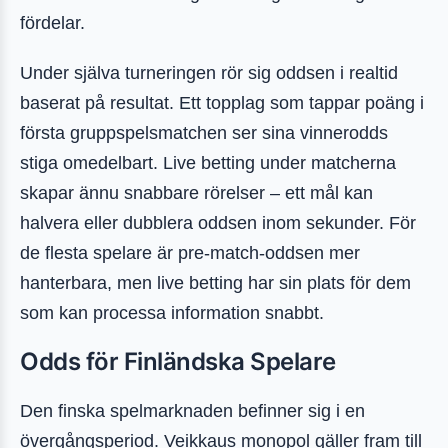
fördelar.
Under själva turneringen rör sig oddsen i realtid
baserat på resultat. Ett topplag som tappar poäng i
första gruppspelsmatchen ser sina vinnerodds
stiga omedelbart. Live betting under matcherna
skapar ännu snabbare rörelser – ett mål kan
halvera eller dubblera oddsen inom sekunder. För
de flesta spelare är pre-match-oddsen mer
hanterbara, men live betting har sin plats för dem
som kan processa information snabbt.
Odds för Finländska Spelare
Den finska spelmarknaden befinner sig i en
övergångsperiod. Veikkaus monopol gäller fram till