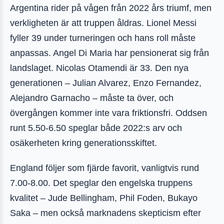
Argentina rider på vågen från 2022 års triumf, men
verkligheten är att truppen åldras. Lionel Messi
fyller 39 under turneringen och hans roll måste
anpassas. Angel Di Maria har pensionerat sig från
landslaget. Nicolas Otamendi är 33. Den nya
generationen – Julian Alvarez, Enzo Fernandez,
Alejandro Garnacho – måste ta över, och
övergången kommer inte vara friktionsfri. Oddsen
runt 5.50-6.50 speglar både 2022:s arv och
osäkerheten kring generationsskiftet.
England följer som fjärde favorit, vanligtvis rund
7.00-8.00. Det speglar den engelska truppens
kvalitet – Jude Bellingham, Phil Foden, Bukayo
Saka – men också marknadens skepticism efter