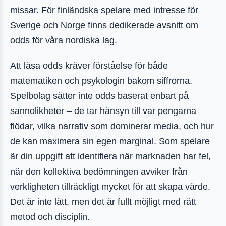
missar. För finländska spelare med intresse för
Sverige och Norge finns dedikerade avsnitt om
odds för våra nordiska lag.
Att läsa odds kräver förståelse för både
matematiken och psykologin bakom siffrorna.
Spelbolag sätter inte odds baserat enbart på
sannolikheter – de tar hänsyn till var pengarna
flödar, vilka narrativ som dominerar media, och hur
de kan maximera sin egen marginal. Som spelare
är din uppgift att identifiera när marknaden har fel,
när den kollektiva bedömningen avviker från
verkligheten tillräckligt mycket för att skapa värde.
Det är inte lätt, men det är fullt möjligt med rätt
metod och disciplin.