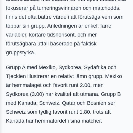
fokuserar på turneringsvinnaren och matchodds,
finns det ofta bättre värde i att förutsäga vem som
toppar sin grupp. Anledningen är enkel: färre
variabler, kortare tidshorisont, och mer
förutsägbara utfall baserade på faktisk
gruppstyrka.
Grupp A med Mexiko, Sydkorea, Sydafrika och
Tjeckien illustrerar en relativt jämn grupp. Mexiko
är hemmalaget och favorit runt 2.00, men
Sydkorea (3.00) har kvalitet att utmana. Grupp B
med Kanada, Schweiz, Qatar och Bosnien ser
Schweiz som tydlig favorit runt 1.80, trots att
Kanada har hemmafördel i sina matcher.