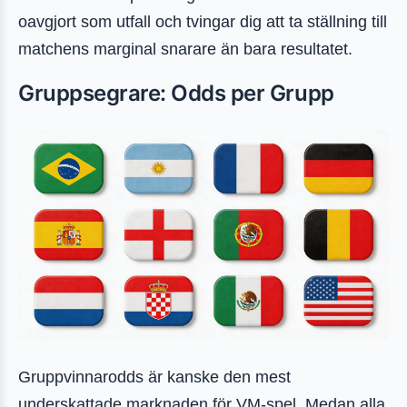
oavgjort som utfall och tvingar dig att ta ställning till
matchens marginal snarare än bara resultatet.
Gruppsegrare: Odds per Grupp
Gruppvinnarodds är kanske den mest
underskattade marknaden för VM-spel. Medan alla