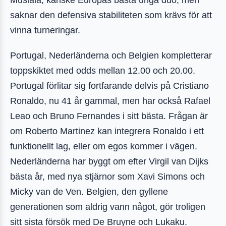
saknar den defensiva stabiliteten som krävs för att
vinna turneringar.
Portugal, Nederländerna och Belgien kompletterar
toppskiktet med odds mellan 12.00 och 20.00.
Portugal förlitar sig fortfarande delvis på Cristiano
Ronaldo, nu 41 år gammal, men har också Rafael
Leao och Bruno Fernandes i sitt bästa. Frågan är
om Roberto Martinez kan integrera Ronaldo i ett
funktionellt lag, eller om egos kommer i vägen.
Nederländerna har byggt om efter Virgil van Dijks
bästa år, med nya stjärnor som Xavi Simons och
Micky van de Ven. Belgien, den gyllene
generationen som aldrig vann något, gör troligen
sitt sista försök med De Bruyne och Lukaku.