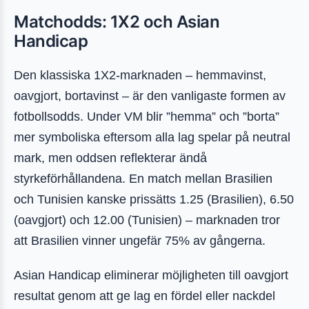
Matchodds: 1X2 och Asian
Handicap
Den klassiska 1X2-marknaden – hemmavinst,
oavgjort, bortavinst – är den vanligaste formen av
fotbollsodds. Under VM blir ”hemma” och ”borta”
mer symboliska eftersom alla lag spelar på neutral
mark, men oddsen reflekterar ändå
styrkeförhållandena. En match mellan Brasilien
och Tunisien kanske prissätts 1.25 (Brasilien), 6.50
(oavgjort) och 12.00 (Tunisien) – marknaden tror
att Brasilien vinner ungefär 75% av gångerna.
Asian Handicap eliminerar möjligheten till oavgjort
resultat genom att ge lag en fördel eller nackdel