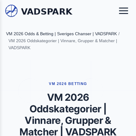
VM 2026 Odds & Betting | Sveriges Chanser | VADSPARK
/
VM 2026 Oddskategorier | Vinnare, Grupper & Matcher |
VADSPARK
VM 2026 BETTING
VM 2026
Oddskategorier |
Vinnare, Grupper &
Matcher | VADSPARK