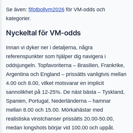
Se även:
fifotbollvm2026
för VM-odds och
kategorier.
Nyckeltal för VM-odds
Innan vi dyker ner i detaljerna, några
referenspunkter som hjälper dig navigera i
oddsjungeln. Topfavoriterna – Brasilien, Frankrike,
Argentina och England – prissätts vanligtvis mellan
4.00 och 8.00, vilket motsvarar en implicit
sannolikhet på 12-25%. De näst bästa – Tyskland,
Spanien, Portugal, Nederländerna – hamnar
mellan 8.00 och 15.00. Mörkahästar med
realistiska vinstchanser prissätts 20.00-50.00,
medan longshots börjar vid 100.00 och uppåt.