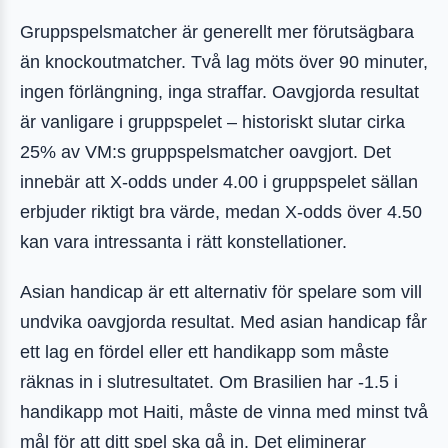
Gruppspelsmatcher är generellt mer förutsägbara
än knockoutmatcher. Två lag möts över 90 minuter,
ingen förlängning, inga straffar. Oavgjorda resultat
är vanligare i gruppspelet – historiskt slutar cirka
25% av VM:s gruppspelsmatcher oavgjort. Det
innebär att X-odds under 4.00 i gruppspelet sällan
erbjuder riktigt bra värde, medan X-odds över 4.50
kan vara intressanta i rätt konstellationer.
Asian handicap är ett alternativ för spelare som vill
undvika oavgjorda resultat. Med asian handicap får
ett lag en fördel eller ett handikapp som måste
räknas in i slutresultatet. Om Brasilien har -1.5 i
handikapp mot Haiti, måste de vinna med minst två
mål för att ditt spel ska gå in. Det eliminerar