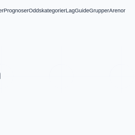
er
Prognoser
Oddskategorier
Lag
Guide
Grupper
Arenor
n