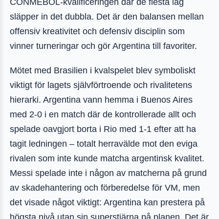
CONMEBOL-kvalificeringen där de flesta lag
släpper in det dubbla. Det är den balansen mellan
offensiv kreativitet och defensiv disciplin som
vinner turneringar och gör Argentina till favoriter.
Mötet med Brasilien i kvalspelet blev symboliskt
viktigt för lagets självförtroende och rivalitetens
hierarki. Argentina vann hemma i Buenos Aires
med 2-0 i en match där de kontrollerade allt och
spelade oavgjort borta i Rio med 1-1 efter att ha
tagit ledningen – totalt herravälde mot den eviga
rivalen som inte kunde matcha argentinsk kvalitet.
Messi spelade inte i någon av matcherna på grund
av skadehantering och förberedelse för VM, men
det visade något viktigt: Argentina kan prestera på
högsta nivå utan sin superstjärna på planen. Det är