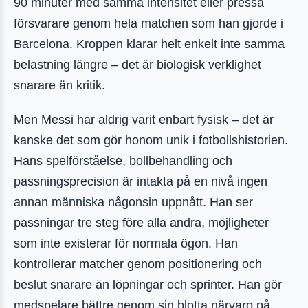
90 minuter med samma intensitet eller pressa
försvarare genom hela matchen som han gjorde i
Barcelona. Kroppen klarar helt enkelt inte samma
belastning längre – det är biologisk verklighet
snarare än kritik.
Men Messi har aldrig varit enbart fysisk – det är
kanske det som gör honom unik i fotbollshistorien.
Hans spelförståelse, bollbehandling och
passningsprecision är intakta på en nivå ingen
annan människa någonsin uppnått. Han ser
passningar tre steg före alla andra, möjligheter
som inte existerar för normala ögon. Han
kontrollerar matcher genom positionering och
beslut snarare än löpningar och sprinter. Han gör
medspelare bättre genom sin blotta närvaro på