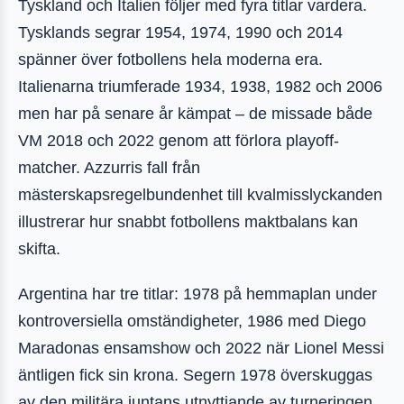
Tyskland och Italien följer med fyra titlar vardera.
Tysklands segrar 1954, 1974, 1990 och 2014
spänner över fotbollens hela moderna era.
Italienarna triumferade 1934, 1938, 1982 och 2006
men har på senare år kämpat – de missade både
VM 2018 och 2022 genom att förlora playoff-
matcher. Azzurris fall från
mästerskapsregelbundenhet till kvalmisslyckanden
illustrerar hur snabbt fotbollens maktbalans kan
skifta.
Argentina har tre titlar: 1978 på hemmaplan under
kontroversiella omständigheter, 1986 med Diego
Maradonas ensamshow och 2022 när Lionel Messi
äntligen fick sin krona. Segern 1978 överskuggas
av den militära juntans utnyttjande av turneringen