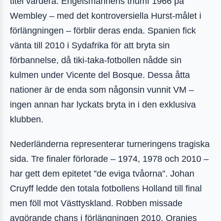
titel vardera. Engelsmännens triumf 1966 på
Wembley – med det kontroversiella Hurst-målet i
förlängningen – förblir deras enda. Spanien fick
vänta till 2010 i Sydafrika för att bryta sin
förbannelse, då tiki-taka-fotbollen nådde sin
kulmen under Vicente del Bosque. Dessa åtta
nationer är de enda som någonsin vunnit VM –
ingen annan har lyckats bryta in i den exklusiva
klubben.
Nederländerna representerar turneringens tragiska
sida. Tre finaler förlorade – 1974, 1978 och 2010 –
har gett dem epitetet ”de eviga tvåorna”. Johan
Cruyff ledde den totala fotbollens Holland till final
men föll mot Västtyskland. Robben missade
avgörande chans i förlängningen 2010. Oranjes