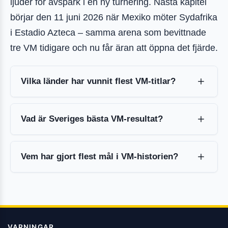
ljuder för avspark i en ny turnering. Nästa kapitel
börjar den 11 juni 2026 när Mexiko möter Sydafrika
i Estadio Azteca – samma arena som bevittnade
tre VM tidigare och nu får äran att öppna det fjärde.
Vilka länder har vunnit flest VM-titlar?
Vad är Sveriges bästa VM-resultat?
Vem har gjort flest mål i VM-historien?
VARNINGAR